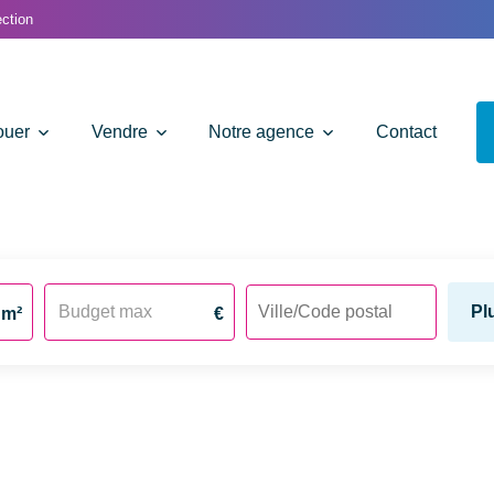
ction
ouer
Vendre
Notre agence
Contact
Pl
m²
€