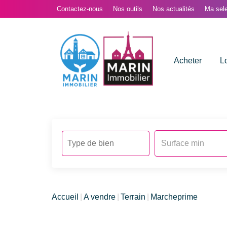
Contactez-nous
Nos outils
Nos actualités
Ma sele
Acheter
L
Accueil
A vendre
Terrain
Marcheprime