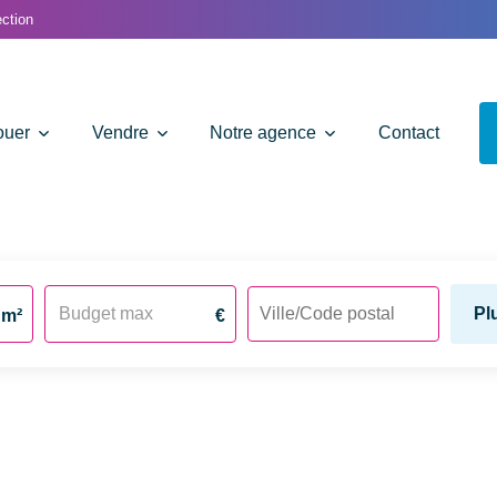
ction
ouer
Vendre
Notre agence
Contact
Pl
m²
€