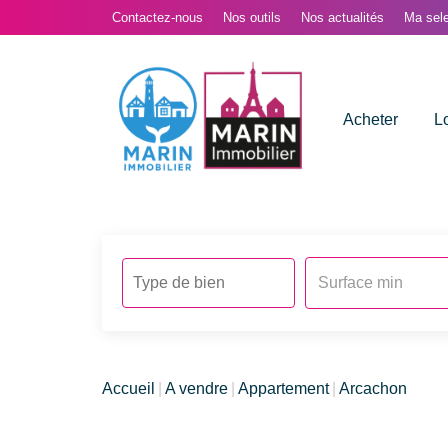
Contactez-nous
Nos outils
Nos actualités
Ma sele
Acheter
L
Accueil
A vendre
Appartement
Arcachon