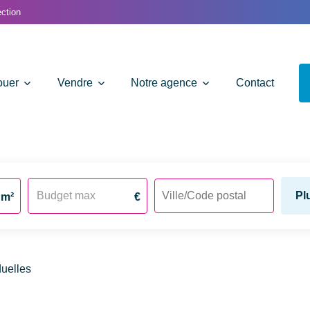
ction
ouer
Vendre
Notre agence
Contact
Pl
m²
€
duelles