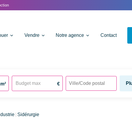
ction
ouer
Vendre
Notre agence
Contact
Pl
m²
€
ndustrie
Sidérurgie