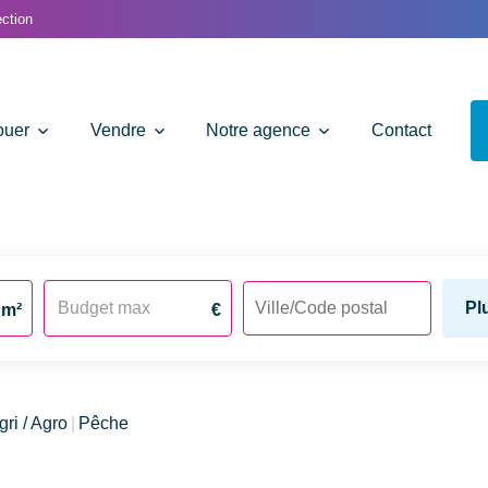
ction
ouer
Vendre
Notre agence
Contact
Pl
m²
€
gri / Agro
Pêche