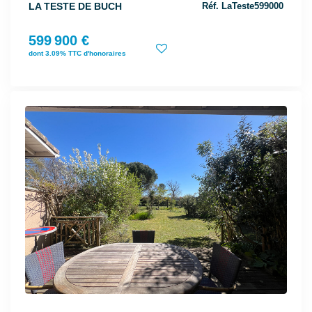
LA TESTE DE BUCH
Réf. LaTeste599000
599 900 €
dont 3.09% TTC d'honoraires