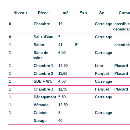
Bien soumis à
Non
l'encadrement des
Niveau
Pièce
m2
Exp.
Sol
Comm
loyers
0
Chambre
19
Carrelage
possible
dependa
0
Salle d'eau
5
Carrelage
COPROPRIÉTÉ
1
Salon
41
E
chemin
1
Salle de
6,50
Carrelage
Bien en copropriété
Non
bains
1
Chambre 1
14,50
Lino
Placard
1
Chambre 2
11,60
Parquet
Placard
SURFACES
1
SDE + WC
4,50
Carrelage
1
Chambre 3
11,50
Parquet
Placard
Surface
142.5 m2
1
Dégagement
5,50
Carrelage
1
Véranda
12,50
Surface séjour
41 m2
1
Cuisine
8
Carrelage
Garage
40
Surface
25 m2
Dépendance(s)