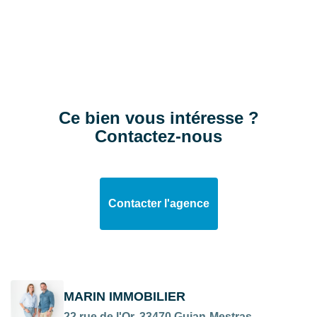
Surface terrain
1150 m2
Surface Véranda
13 m2
EXTÉRIEUR
Ce bien vous intéresse ?
Contactez-nous
Jardin
Oui
Année construction
1980
Contacter l'agence
Neuf - Ancien
Ancien
Standing
Bon
Etat général
Travaux à prévoir
MARIN IMMOBILIER
Vis à Vis
22 rue de l'Or, 33470 Gujan-Mestras
Non