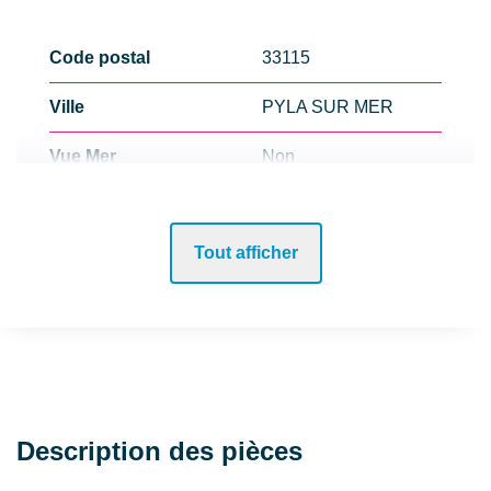
Code postal
33115
Ville
PYLA SUR MER
Vue Mer
Non
Bord de mer
Oui
Tout afficher
Lotissement
Non
Mitoyenneté
Indépendant
ASPECTS FINANCIERS
Description des pièces
Prix
1479000 EUR