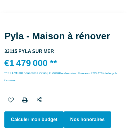
Pyla - Maison à rénover
33115 PYLA SUR MER
€1 479 000
**
** €1 479 000
honoraires inclus
|
|
€1 450 000
hors honoraires
Honoraires : 2.00% TTC à la charge de
l'acquéreur
Calculer mon budget
Nos honoraires