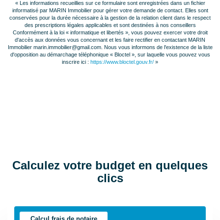
« Les informations recueillies sur ce formulaire sont enregistrées dans un fichier
informatisé par MARIN Immobilier pour gérer votre demande de contact. Elles sont
Calme
Oui
conservées pour la durée nécessaire à la gestion de la relation client dans le respect
des prescriptions légales applicables et sont destinées à nos conseillers
Conformément à la loi « informatique et libertés », vous pouvez exercer votre droit
Clair
Oui
d'accès aux données vous concernant et les faire rectifier en contactant MARIN
Immobilier marin.immobilier@gmail.com. Nous vous informons de l'existence de la liste
d'opposition au démarchage téléphonique « Bloctel », sur laquelle vous pouvez vous
inscrire ici :
https://www.bloctel.gouv.fr/
»
AUTRES
Grenier
Non
Type de
Extérieur, Garage
Stationnement
Simple
Nombre places
2
Calculez votre budget en quelques
parking
clics
Nombre garages/Box
1
Piscine
Oui
Calcul frais de notaire