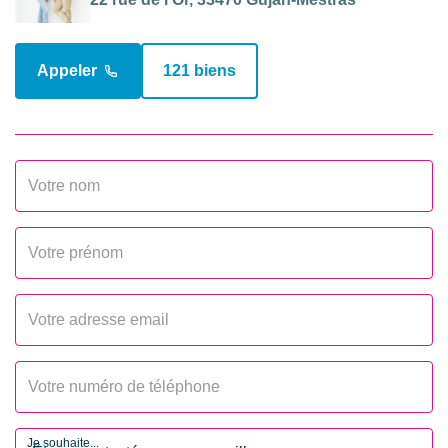
Etat extérieur
Travaux à prévoir
Appeler
121 biens
Fenêtres
Bois simple vitrage
INTÉRIEUR
Nombre pièces
6
Chambres
4
Salle(s) de bains
1
Salle(s) d'eau
1
WC
2
Je souhaite...