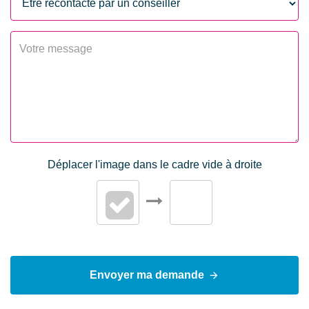
Cuisine
Aménagée
Plain-pied
Non
Nombre niveaux
2
Hauteur sous
2.56 m
plafond
Type Chauffage
Individuel
Déplacer l'image dans le cadre vide à droite
Méca. Chauffage
Radiateur
Mode Chauffage
Gaz
Eau chaude
Gaz
Etat intérieur
Travaux à prévoir
Envoyer ma demande
Cheminée
Insert