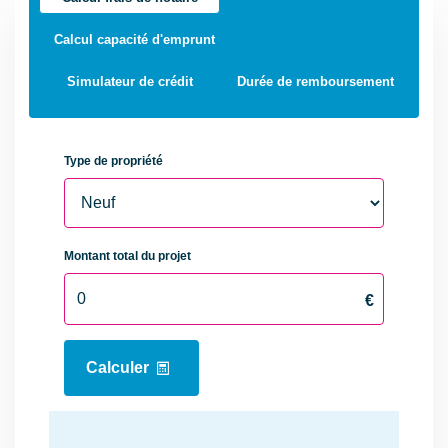
Puits
Oui
Calcul capacité d'emprunt
Simulateur de crédit
Durée de remboursement
DIAGNOSTICS
Concerné par un Etat
Non
des Risques et
Pollutions (ERP)
Soumis à l'affichage
Non
du DPE