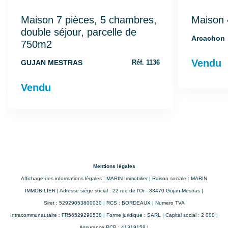
Maison 7 pièces, 5 chambres,
Maison 
double séjour, parcelle de
Arcachon
750m2
Vendu
GUJAN MESTRAS
Réf. 1136
Vendu
Mentions légales
Affichage des informations légales : MARIN Immobilier | Raison sociale : MARIN
IMMOBILIER | Adresse siège social : 22 rue de l'Or - 33470 Gujan-Mestras |
Siret : 52929053800030 | RCS : BORDEAUX | Numero TVA
Intracommunautaire : FR56529290538 | Forme juridique : SARL | Capital social : 2 000 |
Assurance RCP : 41319158 |