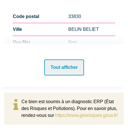
Code postal
33830
Ville
BELIN BELIET
Vue Mer
Non
Bord de mer
Non
Tout afficher
Lotissement
Non
ASPECTS FINANCIERS
Ce bien est soumis à un diagnostic ERP (État
Prix
294000 EUR
des Risques et Pollutions). Pour en savoir plus,
rendez-vous sur
https://www.georisques.gouv.fr/
Bien soumis à
Non
l'encadrement des