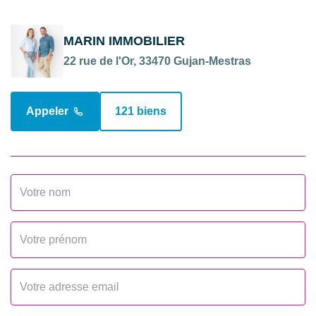
Style
Landaise
Fenêtres
PVC Double Vitrage
MARIN IMMOBILIER
22 rue de l'Or, 33470 Gujan-Mestras
Volets
Roulants
Isolation
Par le toit et les murs
Appeler
121 biens
Niveau sonore
faible
Assainissement
Tout à l'égout
INTÉRIEUR
Nombre pièces
4
Chambres
2