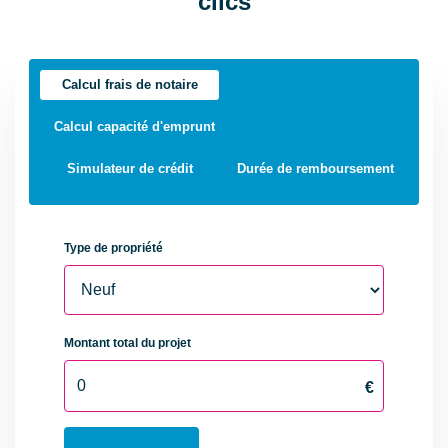
clics
Ascenseur
Non
Grenier
Non
Calcul frais de notaire
Type de
Extérieur
Calcul capacité d'emprunt
Stationnement
Simulateur de crédit
Durée de remboursement
Nombre places
1
parking
Interphone
Non
Digicode
Non
Portail électrique
Oui
Piscine
Non
Puits
Non