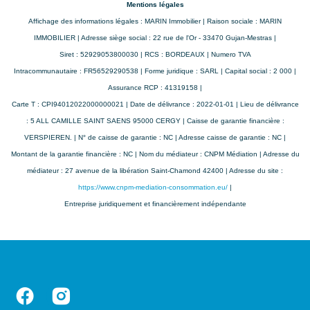
Mentions légales
Diagnostic
Affichage des informations légales : MARIN Immobilier | Raison sociale : MARIN
Energétique
IMMOBILIER | Adresse siège social : 22 rue de l'Or - 33470 Gujan-Mestras |
Consommation
E
Siret : 52929053800030 | RCS : BORDEAUX | Numero TVA
énergie primaire
Intracommunautaire : FR56529290538 | Forme juridique : SARL | Capital social : 2 000 |
Assurance RCP : 41319158 |
Consommation
E
Carte T : CPI94012022000000021 | Date de délivrance : 2022-01-01 | Lieu de délivrance
énergie finale
: 5 ALL CAMILLE SAINT SAENS 95000 CERGY | Caisse de garantie financière :
VERSPIEREN. | N° de caisse de garantie : NC | Adresse caisse de garantie : NC |
Valeur
273 kWh/m2 par an
Montant de la garantie financière : NC | Nom du médiateur : CNPM Médiation | Adresse du
consommation
médiateur : 27 avenue de la libération Saint-Chamond 42400 | Adresse du site :
énergie finale
https://www.cnpm-mediation-consommation.eu/
|
Entreprise juridiquement et financièrement indépendante
Valeur
278 kWh/m2 par an
consommation
énergie primaire
Gaz Effet de Serre
D