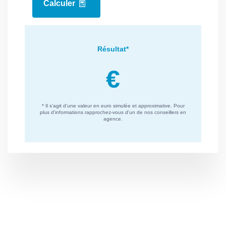
DIAGNOSTICS
Concerné par un Etat
Oui
des Risques et
Pollutions (ERP)
Date d'établissement
09/12/2025
Etat des Risques et
Pollutions(ERP)
Diagnostic Perf.
E
Numérique
Soumis à l'affichage
Oui
du DPE
Date établissement
09/12/2025