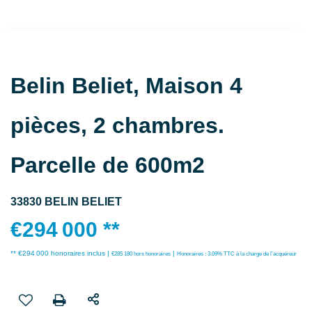
Belin Beliet, Maison 4
pièces, 2 chambres.
Parcelle de 600m2
33830 BELIN BELIET
€294 000
**
** €294 000
honoraires inclus
|
|
€285 180
hors honoraires
Honoraires : 3.09% TTC à la charge de l'acquéreur