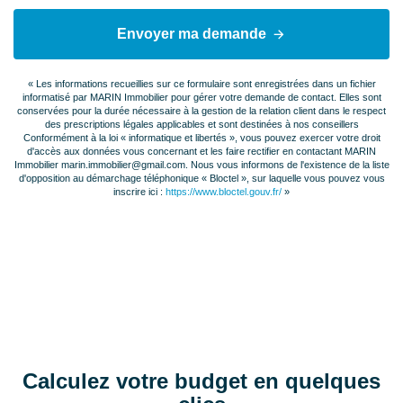
Type Chauffage
Individuel
Envoyer ma demande
Méca. Chauffage
Radiateur
« Les informations recueillies sur ce formulaire sont enregistrées dans un fichier
Mode Chauffage
Gaz
informatisé par MARIN Immobilier pour gérer votre demande de contact. Elles sont
conservées pour la durée nécessaire à la gestion de la relation client dans le respect
des prescriptions légales applicables et sont destinées à nos conseillers
Eau chaude
Gaz
Conformément à la loi « informatique et libertés », vous pouvez exercer votre droit
d'accès aux données vous concernant et les faire rectifier en contactant MARIN
Immobilier marin.immobilier@gmail.com. Nous vous informons de l'existence de la liste
Etat intérieur
Bon
d'opposition au démarchage téléphonique « Bloctel », sur laquelle vous pouvez vous
inscrire ici :
https://www.bloctel.gouv.fr/
»
Cheminée
Poêle à bois
Calme
Oui
Clair
Oui
AUTRES
Calculez votre budget en quelques