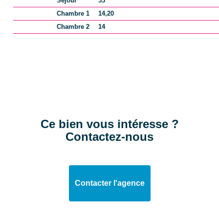
Séjour
33
Chambre 1
14,20
EXTÉRIEUR
Chambre 2
14
Jardin
Oui
Année construction
1960
Etat couverture
bonne
Neuf - Ancien
Récent
Ce bien vous intéresse ?
Standing
Bon
Contactez-nous
Etat général
Bon Etat
Vis à Vis
Non
Contacter l'agence
Etat extérieur
Bon