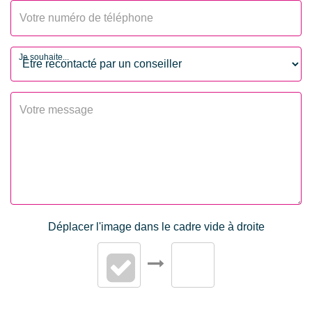
Chambre RDC
2
Salle(s) d'eau
1
Je souhaite...
WC
1
Cuisine
Indépendante,
aménagée et équipée
Plain-pied
Oui
Nombre niveaux
1
Hauteur sous
2.8 m
plafond
Déplacer l'image dans le cadre vide à droite
Exposition Séjour
SUD - NORD
Séjour Double
Non