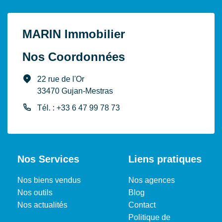
Valeur Gaz Effet de
49 Kg CO2/m2/an
serre
MARIN Immobilier
Année de référence
09/12/2022
des prix de l'énergie
Nos Coordonnées
(DPE réalisés
jusqu'au 30/06/2024)
22 rue de l'Or
33470 Gujan-Mestras
Montant minimum
2650 EUR
estimé des dépenses
Tél. : +33 6 47 99 78 73
annuelles d'énergie
pour un usage
standard
Nos Services
Liens pratiques
Montant maximum
3640 EUR
estimé des dépenses
Nos biens vendus
Nos agences
annuelles d'énergie
Nos outils
Blog
pour un usage
Nos actualités
Contact
standard
Politique de