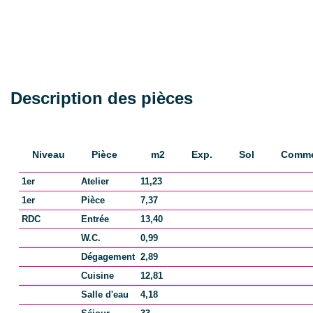
loyers
SURFACES
Description des pièces
Surface
114 m2
Surface loi Carrez
114 m2
Niveau
Pièce
m2
Exp.
Sol
Comme
Surface au sol
120 m2
1er
Atelier
11,23
1er
Pièce
7,37
Surface séjour
33 m2
RDC
Entrée
13,40
Surface
10 m2
W.C.
0,99
Dépendance(s)
Dégagement
2,89
Cuisine
12,81
Surface terrain
600 m2
Salle d'eau
4,18