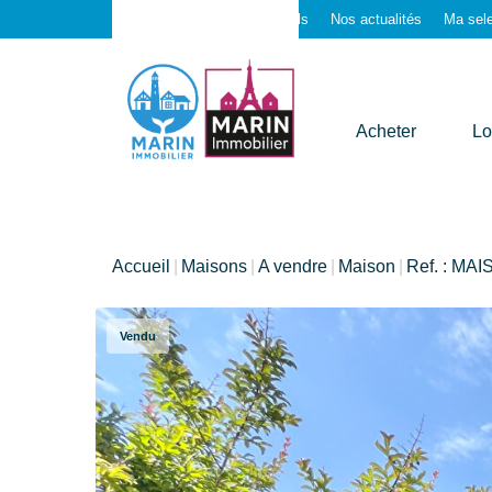
Contactez-nous
Nos outils
Nos actualités
Ma sele
Acheter
Lo
Accueil
Maisons
A vendre
Maison
Ref. : MA
Vendu