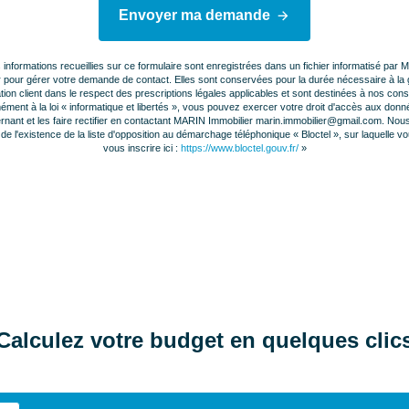
Envoyer ma demande
 informations recueillies sur ce formulaire sont enregistrées dans un fichier informatisé par
r pour gérer votre demande de contact. Elles sont conservées pour la durée nécessaire à la 
ation client dans le respect des prescriptions légales applicables et sont destinées à nos conse
ment à la loi « informatique et libertés », vous pouvez exercer votre droit d'accès aux don
rnant et les faire rectifier en contactant MARIN Immobilier marin.immobilier@gmail.com. Nou
de l'existence de la liste d'opposition au démarchage téléphonique « Bloctel », sur laquelle 
vous inscrire ici :
https://www.bloctel.gouv.fr/
»
Calculez votre budget en quelques clic