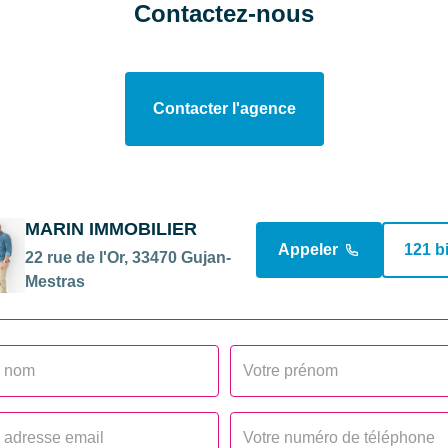
Contactez-nous
Nombre pièces
nium
Chambres
Contacter l'agence
WC
Nombre niveaux
Type Chauffage
MARIN IMMOBILIER
Mode Chauffage
Appeler
121 b
22 rue de l'Or, 33470 Gujan-
Mestras
DIAGNOSTICS
Concerné par un Etat 
Risques et Pollutions 