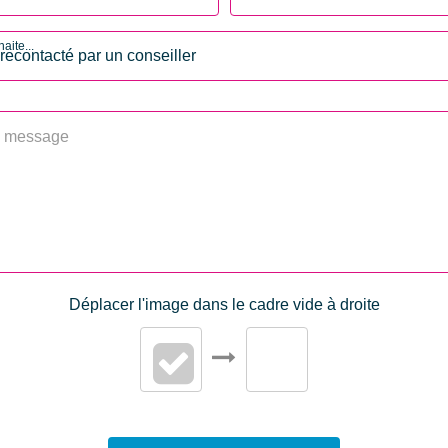
Soumis à l'affichage 
aite...
Consommation énergi
primaire
Valeur consommation
énergie primaire
Gaz Effet de Serre
Valeur Gaz Effet de ser
Déplacer l'image dans le cadre vide à droite