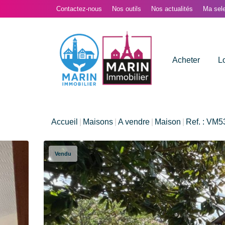
Contactez-nous
Nos outils
Nos actualités
Ma sele
Acheter
L
Accueil
Maisons
A vendre
Maison
Ref. : VM5
Vendu