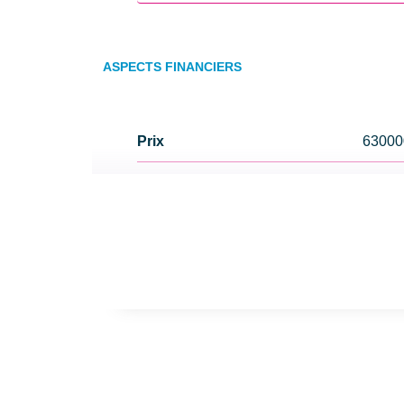
ASPECTS FINANCIERS
Prix
6300
Bien soumis à l'encadrement
Non
des loyers
Taxe Foncière
2000
EXTÉRIEUR
Jardin
Oui