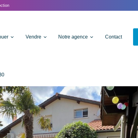
ction
ouer
Vendre
Notre agence
Contact
30