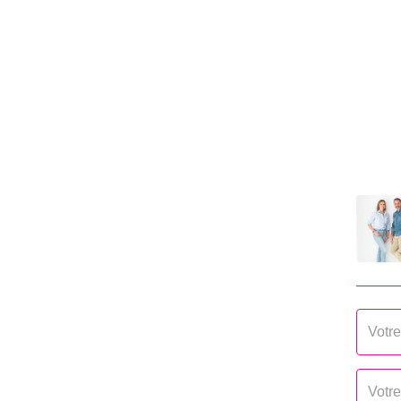
Fenêtres
Alumi
AUTRES
Ascenseur
Non
Cave(s)
1
Nombre balcons
1
Nombre places parking
3
Digicode
Oui
Piscine
Oui