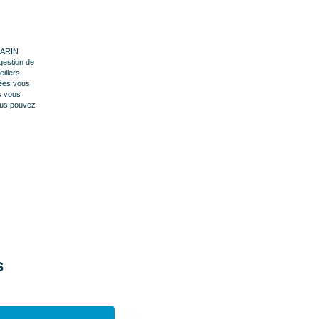
 MARIN
gestion de
illers
nées vous
s vous
vous pouvez
s