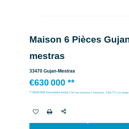
Maison 6 Pièces Gujan
mestras
33470 Gujan-Mestras
€630 000
**
** €630 000
honoraires inclus
|
|
NC
hors honoraires
Honoraires : 3.11% TTC à la charge 