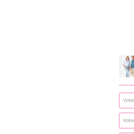
Fenêtres
Alumi
AUTRES
Ascenseur
Non
Nombre de terrasses
1
Nombre garages/Box
1
Digicode
Oui
Piscine
Non