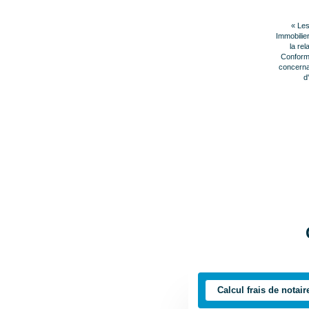
« Les
Immobilie
la rel
Conformé
concernan
d
Calcul frais de notair