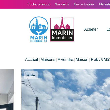
Contactez-nous
Nos outils
Nos actualités
Ma sele
Acheter
L
Accueil
Maisons
A vendre
Maison
Ref. : VM5
Vendu