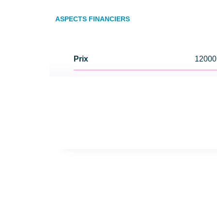
ASPECTS FINANCIERS
Prix
1200
Bien soumis à l'encadrement
Non
des loyers
Taxe Foncière
1235
EXTÉRIEUR
Jardin
Oui