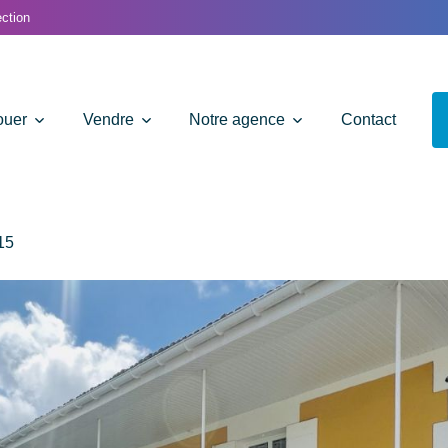
ction
ouer
Vendre
Notre agence
Contact
15