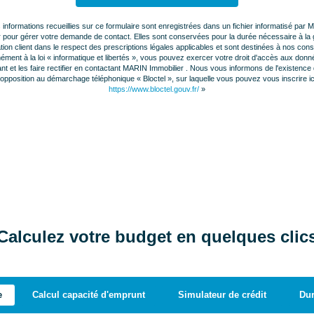
 informations recueillies sur ce formulaire sont enregistrées dans un fichier informatisé par
r pour gérer votre demande de contact. Elles sont conservées pour la durée nécessaire à la 
ation client dans le respect des prescriptions légales applicables et sont destinées à nos conse
ment à la loi « informatique et libertés », vous pouvez exercer votre droit d'accès aux don
t et les faire rectifier en contactant MARIN Immobilier . Nous vous informons de l'existence d
'opposition au démarchage téléphonique « Bloctel », sur laquelle vous pouvez vous inscrire ici
https://www.bloctel.gouv.fr/
»
Calculez votre budget en quelques clic
e
Calcul capacité d'emprunt
Simulateur de crédit
Du