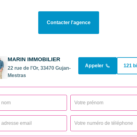
nium
Chambres
Contacter l'agence
WC
Nombre niveaux
Hauteur sous plafond
MARIN IMMOBILIER
Mode Chauffage
Appeler
121 b
22 rue de l'Or, 33470 Gujan-
Mestras
Etat intérieur
DIAGNOSTICS
Concerné par un Etat 