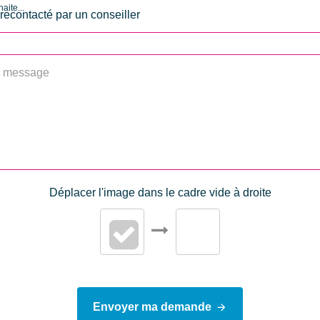
Risques et Pollutions 
aite...
Soumis à l'affichage 
Consommation énergi
primaire
Valeur consommation
énergie primaire
Gaz Effet de Serre
Déplacer l'image dans le cadre vide à droite
Valeur Gaz Effet de ser
Envoyer ma demande