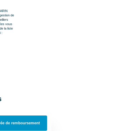
 MARIN
gestion de
illers
nées vous
e la liste
 :
s
rée de remboursement