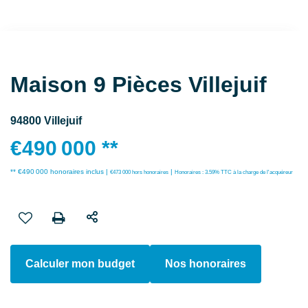
Maison 9 Pièces Villejuif
94800 Villejuif
€490 000
**
** €490 000
honoraires inclus
|
|
€473 000
hors honoraires
Honoraires : 3.59% TTC à la charge de l'acquéreur
Calculer mon budget
Nos honoraires