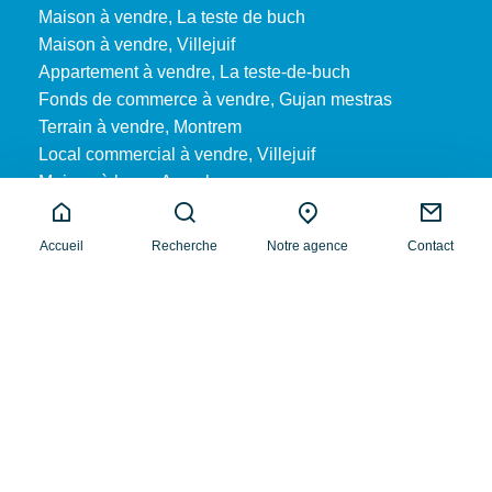
Maison à vendre, La teste de buch
Maison à vendre, Villejuif
Appartement à vendre, La teste-de-buch
Fonds de commerce à vendre, Gujan mestras
Terrain à vendre, Montrem
Local commercial à vendre, Villejuif
Maison à louer, Arcachon
Appartement à louer, Arcachon
Accueil
Recherche
Notre agence
Contact
Acheter
Mentions légales
Nos honoraires
Plan du site
Copyright 2026 MARIN Immobilier
|
Louer
Réalisé par :
Vendre