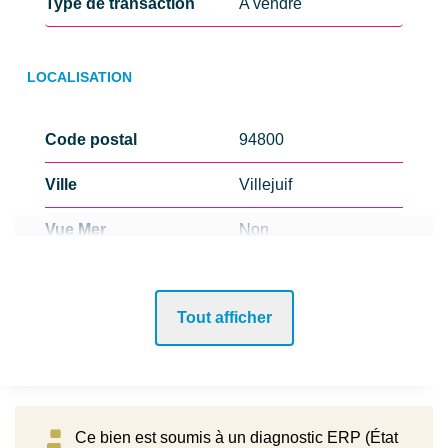
Type de transaction
A vendre
LOCALISATION
Code postal
94800
Ville
Villejuif
Vue Mer
Non
Bord de mer
Non
Tout afficher
Lotissement
Non
Nombre étages
1
Ce bien est soumis à un diagnostic ERP (État
ASPECTS FINANCIERS