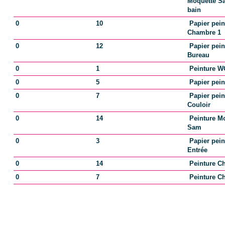
Moquette Sa
bain
EXTÉRIEUR
0
10
Papier pein
Chambre 1
0
12
Papier pein
Jardin
Oui
Bureau
0
1
Peinture 
Année construction
1930
0
5
Papier pein
0
7
Papier pein
Etat couverture
Mauvaise
Couloir
0
14
Peinture M
Neuf - Ancien
Ancien
Sam
0
3
Papier pein
Standing
Moyen
Entrée
0
14
Peinture C
Etat général
Travaux à prévoir
0
7
Peinture C
Vis à Vis
Non
Etat extérieur
Travaux à prévoir