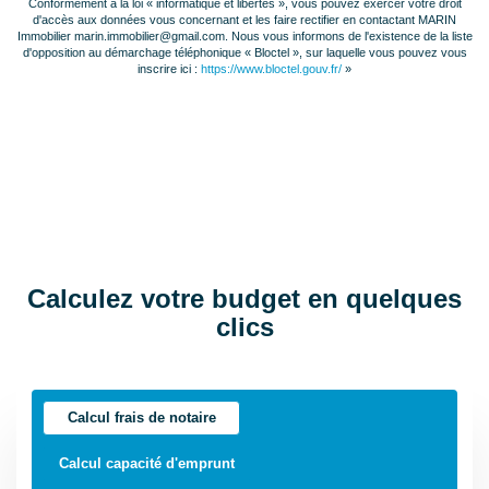
Conformément à la loi « informatique et libertés », vous pouvez exercer votre droit
du DPE
d'accès aux données vous concernant et les faire rectifier en contactant MARIN
Immobilier marin.immobilier@gmail.com. Nous vous informons de l'existence de la liste
d'opposition au démarchage téléphonique « Bloctel », sur laquelle vous pouvez vous
Date établissement
02/07/2024
inscrire ici :
https://www.bloctel.gouv.fr/
»
Diagnostic
Energétique
Consommation
G
énergie primaire
Consommation
G
énergie finale
Calculez votre budget en quelques
Valeur
458 kWh/m2 par an
clics
consommation
énergie finale
Valeur
465 kWh/m2 par an
Calcul frais de notaire
consommation
Calcul capacité d'emprunt
énergie primaire