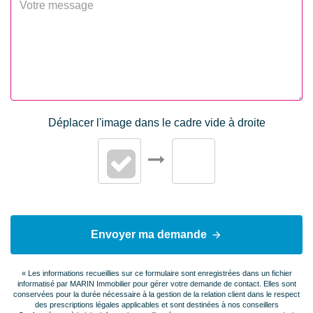
Digicode
Oui
Piscine
Non
DIAGNOSTICS
Déplacer l'image dans le cadre vide à droite
Concerné par un Etat
Oui
des Risques et
Pollutions (ERP)
Date d'établissement
02/07/2024
Etat des Risques et
Pollutions(ERP)
Envoyer ma demande
Diagnostic Perf.
G
Numérique
« Les informations recueillies sur ce formulaire sont enregistrées dans un fichier
informatisé par MARIN Immobilier pour gérer votre demande de contact. Elles sont
conservées pour la durée nécessaire à la gestion de la relation client dans le respect
Soumis à l'affichage
Oui
des prescriptions légales applicables et sont destinées à nos conseillers