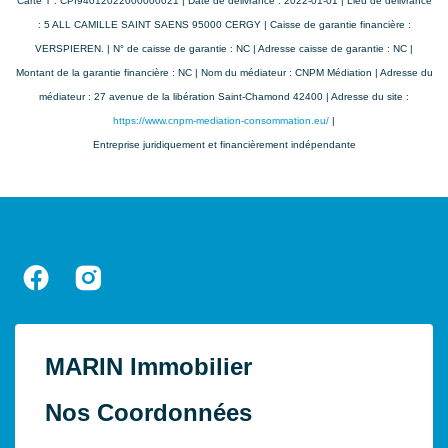
Pour la date de référence 02/07/2022.
Carte T : CPI94012022000000021 | Date de délivrance : 2022-01-01 | Lieu de délivrance
: 5 ALL CAMILLE SAINT SAENS 95000 CERGY | Caisse de garantie financière :
VERSPIEREN. | N° de caisse de garantie : NC | Adresse caisse de garantie : NC |
Montant de la garantie financière : NC | Nom du médiateur : CNPM Médiation | Adresse du
médiateur : 27 avenue de la libération Saint-Chamond 42400 | Adresse du site :
https://www.cnpm-mediation-consommation.eu/
|
Entreprise juridiquement et financièrement indépendante
MARIN Immobilier
Nos Coordonnées