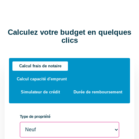
Séjour Double
Non
Type Chauffage
Individuel
Calculez votre budget en quelques
Méca. Chauffage
Radiateur
clics
Mode Chauffage
Gaz
Eau chaude
Chaudière
Calcul frais de notaire
Etat intérieur
Excellent
Calcul capacité d'emprunt
Calme
Oui
Simulateur de crédit
Durée de remboursement
Clair
Oui
AUTRES