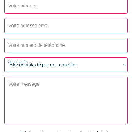
Neuf - Ancien
Récent
Standing
Grand standing
Etat général
Excellent
Vis à Vis
Non
Etat extérieur
Excellent
Je souhaite...
Style
Contemporain
Fenêtres
Aluminium Double
Vitrage
Volets
Roulants électriques
INTÉRIEUR