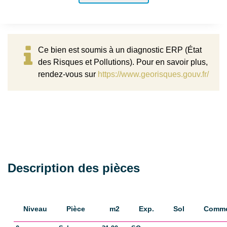
Rez de chaussée
Oui
Dernier Etage
Non
Ce bien est soumis à un diagnostic ERP (État
Rez de jardin
Oui
des Risques et Pollutions). Pour en savoir plus,
rendez-vous sur
https://www.georisques.gouv.fr/
Distance Train
0.9 km
Gare-Métro-RER
Arcachon
ASPECTS FINANCIERS
Description des pièces
Prix
516000 EUR
Bien soumis à
Non
l'encadrement des
Niveau
Pièce
m2
Exp.
Sol
Comme
loyers