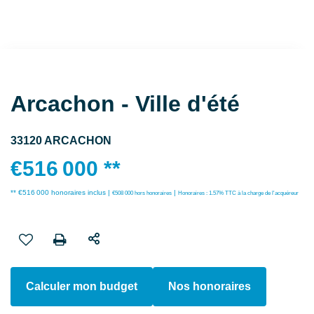
Arcachon - Ville d'été
33120 ARCACHON
€516 000
**
** €516 000
honoraires inclus
|
|
€508 000
hors honoraires
Honoraires : 1.57% TTC à la charge de l'acquéreur
Calculer mon budget
Nos honoraires