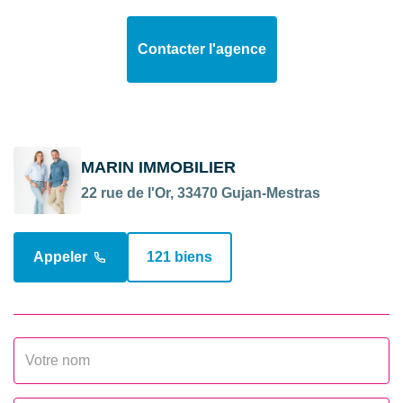
diligentées c/
cours
syndicat de
Contacter l'agence
copropriété
SURFACES
MARIN IMMOBILIER
Surface
68 m2
22 rue de l'Or, 33470 Gujan-Mestras
Surface séjour
32 m2
Appeler
121 biens
EXTÉRIEUR
Jardin
Oui
Année construction
2022