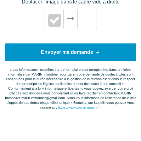
Déplacer l'image dans le cadre vide à droite
Nombre pièces
3
Chambres
2
Chambre RDC
2
Envoyer ma demande
Salle(s) d'eau
1
« Les informations recueillies sur ce formulaire sont enregistrées dans un fichier
WC
1
informatisé par MARIN Immobilier pour gérer votre demande de contact. Elles sont
conservées pour la durée nécessaire à la gestion de la relation client dans le respect
des prescriptions légales applicables et sont destinées à nos conseillers
Cuisine
Américaine Amenagée
Conformément à la loi « informatique et libertés », vous pouvez exercer votre droit
d'accès aux données vous concernant et les faire rectifier en contactant MARIN
Equipée
Immobilier marin.immobilier@gmail.com. Nous vous informons de l'existence de la liste
d'opposition au démarchage téléphonique « Bloctel », sur laquelle vous pouvez vous
inscrire ici :
https://www.bloctel.gouv.fr/
»
Hauteur sous
2.48 m
plafond
Exposition Séjour
SUD OUEST