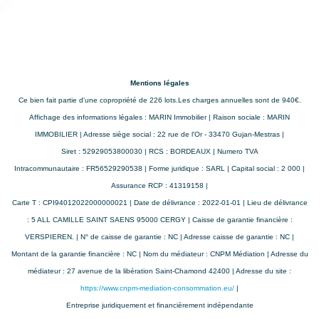
Mentions légales
Ce bien fait partie d'une copropriété de 226 lots.Les charges annuelles sont de 940€.
Affichage des informations légales : MARIN Immobilier | Raison sociale : MARIN
Montant estimé des dépenses annuelles d'énergie pour
IMMOBILIER | Adresse siège social : 22 rue de l'Or - 33470 Gujan-Mestras |
un usage standard entre 570€ et 820€. Pour la date de
Siret : 52929053800030 | RCS : BORDEAUX | Numero TVA
référence 01/01/2021.
Intracommunautaire : FR56529290538 | Forme juridique : SARL | Capital social : 2 000 |
Assurance RCP : 41319158 |
Carte T : CPI94012022000000021 | Date de délivrance : 2022-01-01 | Lieu de délivrance
: 5 ALL CAMILLE SAINT SAENS 95000 CERGY | Caisse de garantie financière :
VERSPIEREN. | N° de caisse de garantie : NC | Adresse caisse de garantie : NC |
Montant de la garantie financière : NC | Nom du médiateur : CNPM Médiation | Adresse du
médiateur : 27 avenue de la libération Saint-Chamond 42400 | Adresse du site :
https://www.cnpm-mediation-consommation.eu/
|
Entreprise juridiquement et financièrement indépendante