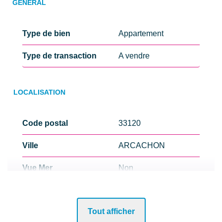
GÉNÉRAL
Type de bien
Appartement
Type de transaction
A vendre
LOCALISATION
Code postal
33120
Ville
ARCACHON
Vue Mer
Non
Bord de mer
Oui
Tout afficher
Nombre étages
2