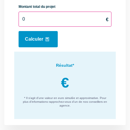
Ascenseur
Oui
Grenier
Non
Type de
Sous-Sol
Stationnement
Nombre places
1
parking
Commentaires
fibre
internet
Interphone
Oui
Digicode
Oui
Piscine
Non