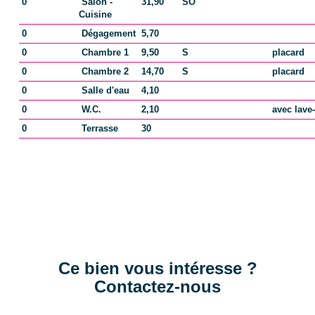
0
Salon -
31,90
SO
Cuisine
Provision sur
78 EUR
0
Dégagement
5,70
charges
0
Chambre 1
9,50
S
placard
Taxe Foncière
954 EUR
0
Chambre 2
14,70
S
placard
0
Salle d'eau
4,10
0
W.C.
2,10
avec lave
COPROPRIÉTÉ
0
Terrasse
30
Bien en copropriété
Oui
Nb Lots Copropriété
226
Dont lots d'habitation
100
Charges annuelles
940 EUR
Ce bien vous intéresse ?
(ALUR)
Contactez-nous
Procédures
Pas de procédure en