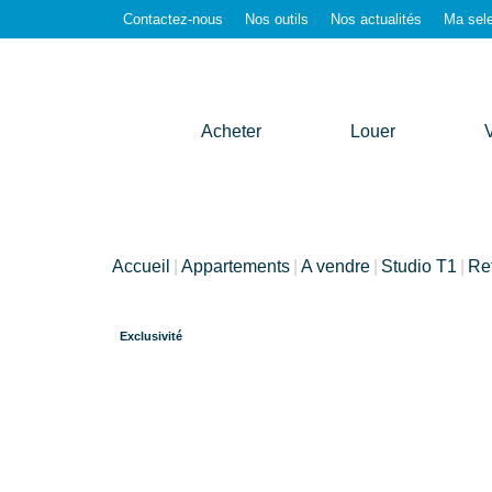
Contactez-nous
Nos outils
Nos actualités
Ma sele
Acheter
Louer
Accueil
Appartements
A vendre
Studio T1
Re
Exclusivité