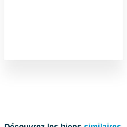
Digicode
Non
Visiophone
Non
Portail électrique
Non
Piscine
Non
Accès PMR
Non
Climatisation
Non
Sous-sol
Non
Panneau Solaire
Non
Gardien
Non
Véranda
Non
Découvrez les biens
similaires