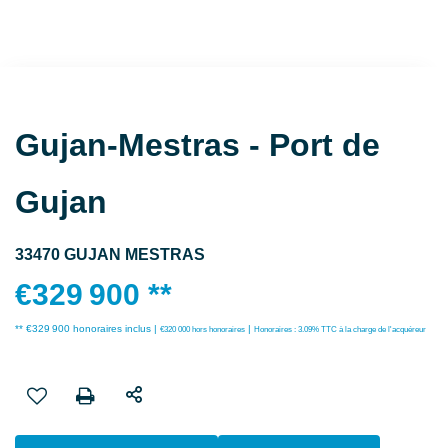
Gujan-Mestras - Port de
Gujan
33470 GUJAN MESTRAS
€329 900
**
** €329 900
honoraires inclus
|
|
€320 000
hors honoraires
Honoraires : 3.09% TTC à la charge de l'acquéreur