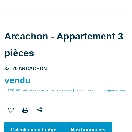
Arcachon - Appartement 3
pièces
33120 ARCACHON
vendu
** €233 900
honoraires inclus
|
|
€225 000
hors honoraires
Honoraires : 3.96% TTC à la charge de l'acquéreur
Calculer mon budget
Nos honoraires