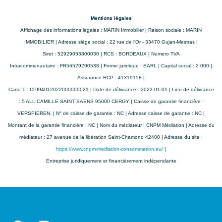
Mentions légales
Affichage des informations légales : MARIN Immobilier | Raison sociale : MARIN
IMMOBILIER | Adresse siège social : 22 rue de l'Or - 33470 Gujan-Mestras |
Siret : 52929053800030 | RCS : BORDEAUX | Numero TVA
Intracommunautaire : FR56529290538 | Forme juridique : SARL | Capital social : 2 000 |
Assurance RCP : 41319158 |
Carte T : CPI94012022000000021 | Date de délivrance : 2022-01-01 | Lieu de délivrance
: 5 ALL CAMILLE SAINT SAENS 95000 CERGY | Caisse de garantie financière :
VERSPIEREN. | N° de caisse de garantie : NC | Adresse caisse de garantie : NC |
Montant de la garantie financière : NC | Nom du médiateur : CNPM Médiation | Adresse du
médiateur : 27 avenue de la libération Saint-Chamond 42400 | Adresse du site :
https://www.cnpm-mediation-consommation.eu/
|
Entreprise juridiquement et financièrement indépendante