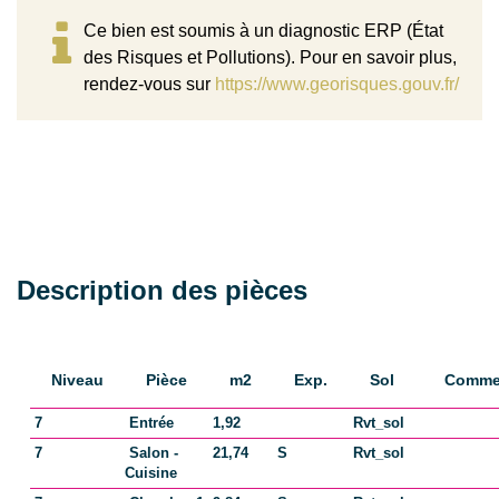
Ce bien est soumis à un diagnostic ERP (État
des Risques et Pollutions). Pour en savoir plus,
rendez-vous sur
https://www.georisques.gouv.fr/
Description des pièces
Niveau
Pièce
m2
Exp.
Sol
Commen
7
Entrée
1,92
Rvt_sol
7
Salon -
21,74
S
Rvt_sol
Cuisine