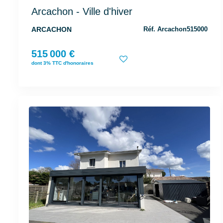
Arcachon - Ville d'hiver
ARCACHON
Réf. Arcachon515000
515 000 €
dont 3% TTC d'honoraires