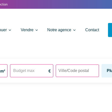
ction
ouer
Vendre
Notre agence
Contact
Pl
m²
€