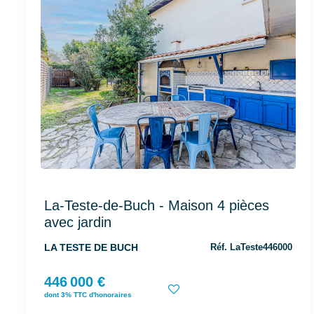
La-Teste-de-Buch - Maison 4 pièces
avec jardin
LA TESTE DE BUCH
Réf. LaTeste446000
446 000 €
dont 3% TTC d'honoraires