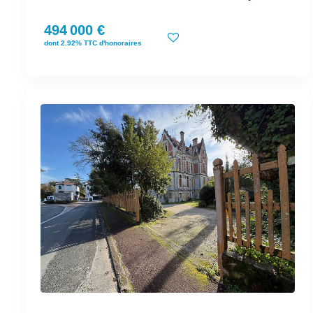
494 000 €
dont 2.92% TTC d'honoraires