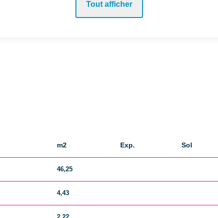
Tout afficher
m2
Exp.
Sol
46,25
4,43
2,22