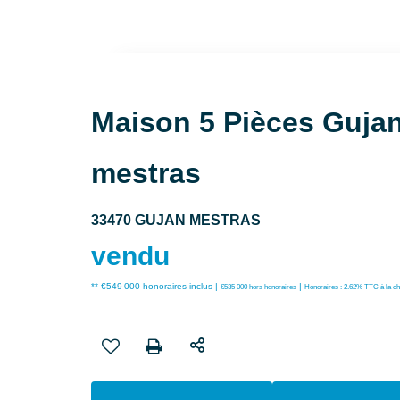
Maison 5 Pièces Gujan
mestras
33470 GUJAN MESTRAS
vendu
** €549 000
honoraires inclus
|
|
€535 000
hors honoraires
Honoraires : 2.62% TTC à la ch