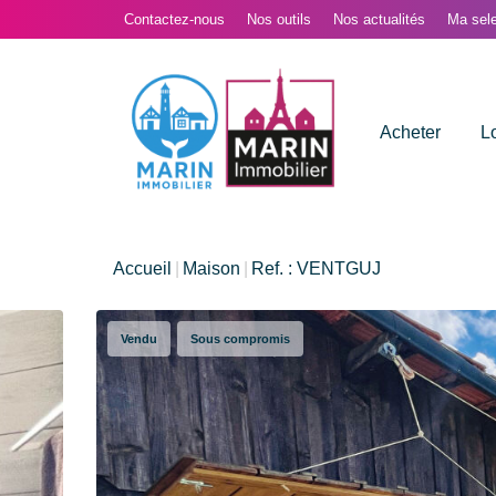
Contactez-nous
Nos outils
Nos actualités
Ma sele
Acheter
L
Accueil
Maison
Ref. : VENTGUJ
Vendu
Sous compromis