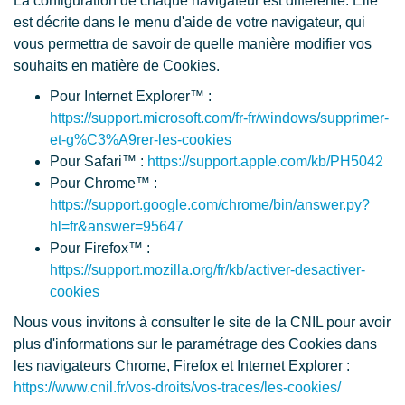
La configuration de chaque navigateur est différente. Elle
est décrite dans le menu d'aide de votre navigateur, qui
vous permettra de savoir de quelle manière modifier vos
souhaits en matière de Cookies.
Pour Internet Explorer™ :
https://support.microsoft.com/fr-fr/windows/supprimer-
et-g%C3%A9rer-les-cookies
Pour Safari™ :
https://support.apple.com/kb/PH5042
Pour Chrome™ :
https://support.google.com/chrome/bin/answer.py?
hl=fr&answer=95647
Pour Firefox™ :
https://support.mozilla.org/fr/kb/activer-desactiver-
cookies
Nous vous invitons à consulter le site de la CNIL pour avoir
plus d'informations sur le paramétrage des Cookies dans
les navigateurs Chrome, Firefox et Internet Explorer :
https://www.cnil.fr/vos-droits/vos-traces/les-cookies/